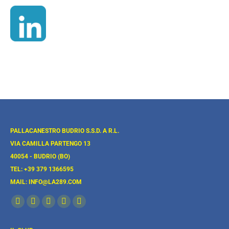
PALLACANESTRO BUDRIO S.S.D. A R.L.
VIA CAMILLA PARTENGO 13
40054 - BUDRIO (BO)
TEL: +39 379 1366595
MAIL: INFO@LA289.COM
FIND US ON:
FACEBOOK
YOUTUBE
LINKEDIN
INSTAGRAM
WHATSAPP
PAGE
PAGE
PAGE
PAGE
PAGE