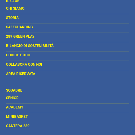
IL CLUB
OPENS
OPENS
OPENS
OPENS
OPENS
CHI SIAMO
IN
IN
IN
IN
IN
STORIA
NEW
NEW
NEW
NEW
NEW
WINDOW
WINDOW
WINDOW
WINDOW
WINDOW
SAFEGUARDING
289 GREEN PLAY
BILANCIO DI SOSTENIBILITÀ
CODICE ETICO
COLLABORA CON NOI
AREA RISERVATA
SQUADRE
SENIOR
ACADEMY
MINIBASKET
CANTERA 289