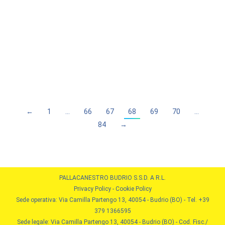
La Pallacanestro Budrio è lieta di annunciare di aver
rinnovato l’accordo sportivo per la stagione
2018/2019 con Manuel Zanellati. Manuel, arrivato
nella passata stagione, è un tiratore mortifero da
oltre l’arco, con una media vertiginosa nelle partite
casalinghe (48% in stagione, e maggior numero di tiri
da 3 punti tentati di tutta la squadra).
←
1
…
66
67
68
69
70
…
84
→
PALLACANESTRO BUDRIO S.S.D. A R.L.
Privacy Policy
-
Cookie Policy
Sede operativa: Via Camilla Partengo 13, 40054 - Budrio (BO) - Tel. +39
379 1366595
Sede legale: Via Camilla Partengo 13, 40054 - Budrio (BO) - Cod. Fisc./