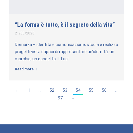
“La forma è tutto, è il segreto della vita”
21/08/2020
Demarka – identità e comunicazione, studia e realizza
progetti visivi capaci di rappresentare un’identità, un
marchio, un concetto. Il Tuo!
Read more
←
1
…
52
53
54
55
56
…
97
→