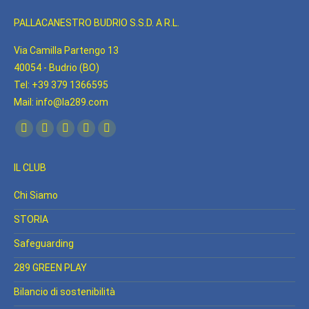
PALLACANESTRO BUDRIO S.S.D. A R.L.
Via Camilla Partengo 13
40054 - Budrio (BO)
Tel: +39 379 1366595
Mail: info@la289.com
Find us on:
Facebook
YouTube
Linkedin
Instagram
Whatsapp
page
page
page
page
page
IL CLUB
opens
opens
opens
opens
opens
in
in
in
in
in
Chi Siamo
new
new
new
new
new
STORIA
window
window
window
window
window
Safeguarding
289 GREEN PLAY
Bilancio di sostenibilità