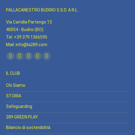
PALLACANESTRO BUDRIO S.S.D. A R.L.
Via Camilla Partengo 13
40054 - Budrio (BO)
Tel: +39 379 1366595
Mail: info@la289.com
Find us on:
Facebook
YouTube
Linkedin
Instagram
Whatsapp
page
page
page
page
page
IL CLUB
opens
opens
opens
opens
opens
in
in
in
in
in
Chi Siamo
new
new
new
new
new
STORIA
window
window
window
window
window
Safeguarding
289 GREEN PLAY
Bilancio di sostenibilità