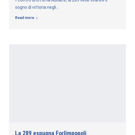
!! Contro un’ottima Audace, la 289 vede svanire il
sogno di vittoria negli…
Read more
La 289 espugna Forlimpopoli