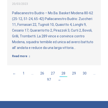
20/03/2023
Pallacanestro Budrio – Mo.Ba. Basket Modena 80-62
(25-12, 51-24, 65-42) Pallacanestro Budrio: Zuccheri
11, Fornasari 22, Tugnoli 10, Quaiotto 4, Longhi 9,
Cesario 17, Quarantotto 2, Pirazzoli 3, Curti 2, Bovoli,
Grilli, Trombetti. La 289 vince e convince contro
Modena, squadra temibile ed unica ad averci battuto
all’ andata e reduce da una larga vittoria…
Read more
←
1
…
26
27
28
29
30
…
97
→